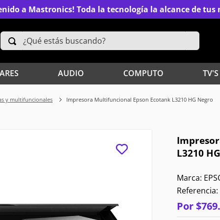
nido a Mastronics! Toda la tecnología la alcance de tu
¿Qué estás buscando?
TÉRMINOS MÁS BUSCADOS
ARES
AUDIO
COMPUTO
TV'S
2
.
Xiaomi
s y multifuncionales
Impresora Multifuncional Epson Ecotank L3210 HG Negro
4
.
Televisores
Impresor
6
.
S25 Ultra
L3210 HG
8
.
Iphone 15 Pro Max
EPS
Referencia
:
10
.
Samsung S26
Por
$
769