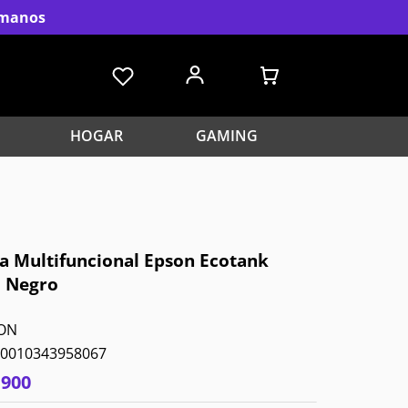
s manos
HOGAR
GAMING
a Multifuncional Epson Ecotank
 Negro
ON
0010343958067
.
900