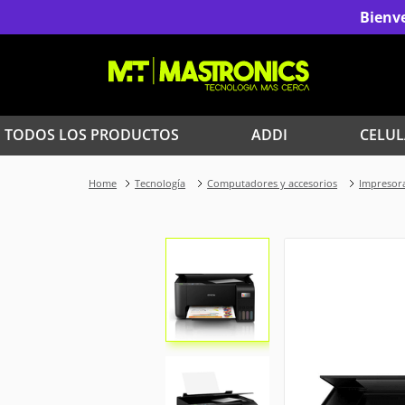
Bienve
TODOS LOS PRODUCTOS
ADDI
CELUL
1
.
Iphone
Tecnología
Computadores y accesorios
Impresora
3
.
Celulares Samsung
5
.
Red Magic
7
.
Celulares
9
.
Iphone 17