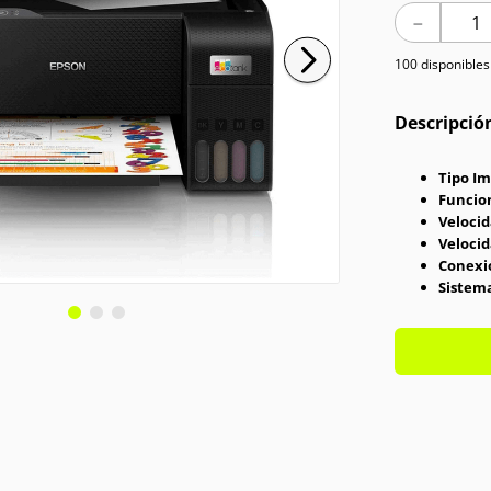
－
100 disponibles
Descripció
Tipo Im
Funcio
Veloci
Velocid
Conexi
Sistema