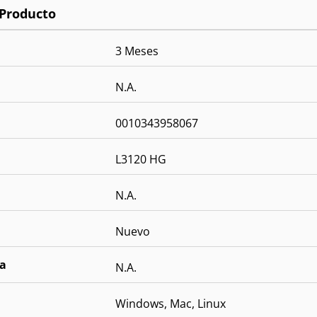
3 Meses
N.A.
0010343958067
L3120 HG
N.A.
Nuevo
ía
N.A.
Windows, Mac, Linux