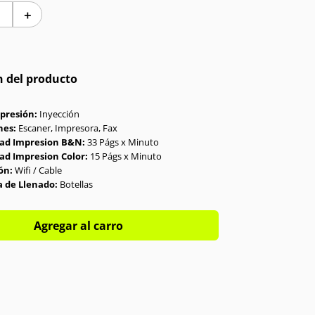
＋
n del producto
presión:
Inyección
nes:
Escaner, Impresora, Fax
dad Impresion B&N:
33 Págs x Minuto
ad Impresion Color:
15 Págs x Minuto
ón:
Wifi / Cable
 de Llenado:
Botellas
Agregar al carro