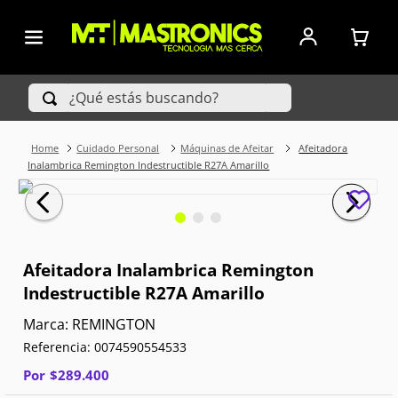
¿Qué estás buscando?
Cuidado Personal
Máquinas de Afeitar
Afeitadora
TÉRMINOS MÁS BUSCADOS
Inalambrica Remington Indestructible R27A Amarillo
1
.
Iphone
2
.
Xiaomi
Afeitadora Inalambrica Remington
3
.
Celulares Samsung
Indestructible R27A Amarillo
4
.
Televisores
REMINGTON
Referencia
:
0074590554533
5
.
Iphone 15 Pro Max
Por
$
289
.
400
6
.
S25 Ultra