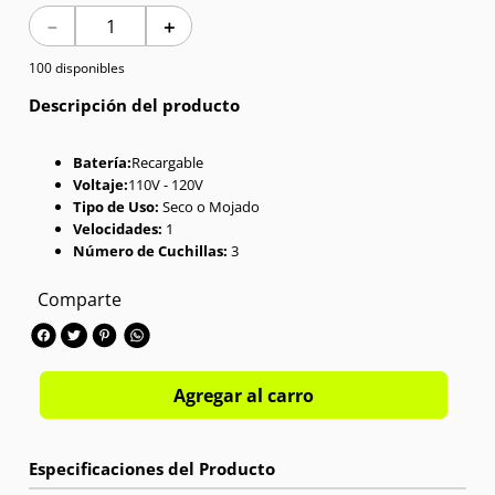
－
＋
7
.
Celulares
100 disponibles
8
.
Red Magic
Descripción del producto
9
.
Audífonos
Batería:
Recargable
Voltaje:
110V - 120V
10
.
Iphone 17
Tipo de Uso:
Seco o Mojado
Velocidades:
1
Número de Cuchillas:
3
Comparte
Agregar al carro