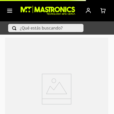
¿Qué estás buscando?
TÉRMINOS MÁS BUSCADOS
1
.
Iphone
2
.
Xiaomi
3
.
Celulares Samsung
4
.
Televisores
5
.
Iphone 15 Pro Max
6
.
S25 Ultra