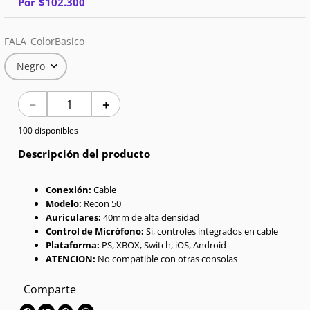
Por
$
102
.
300
7
.
Celulares
FALA_ColorBasico
8
.
Iphone 15 Pro Max
Negro
9
.
Iphone 17
－
＋
10
.
Audífonos
100 disponibles
Descripción del producto
Conexión:
Cable
Modelo:
Recon 50
Auriculares:
40mm de alta densidad
Control de Micrófono:
Si, controles integrados en cable
Plataforma:
PS, XBOX, Switch, iOS, Android
ATENCION:
No compatible con otras consolas
Comparte