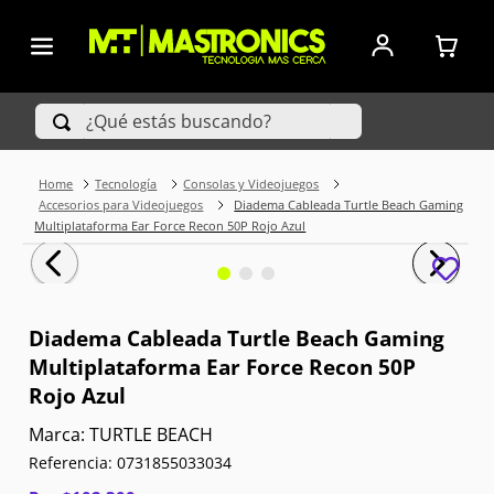
¿Qué estás buscando?
Tecnología
Consolas y Videojuegos
TÉRMINOS MÁS BUSCADOS
Accesorios para Videojuegos
Diadema Cableada Turtle Beach Gaming
Multiplataforma Ear Force Recon 50P Rojo Azul
1
.
Iphone
2
.
Xiaomi
Diadema Cableada Turtle Beach Gaming
3
.
Celulares Samsung
Multiplataforma Ear Force Recon 50P
Rojo Azul
4
.
Televisores
TURTLE BEACH
5
.
Red Magic
Referencia
:
0731855033034
6
.
S25 Ultra