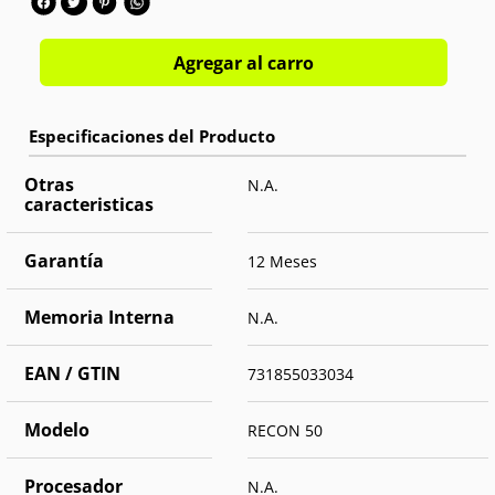
Agregar al carro
Otras
N.A.
caracteristicas
Garantía
12 Meses
Memoria Interna
N.A.
EAN / GTIN
731855033034
Modelo
RECON 50
Procesador
N.A.