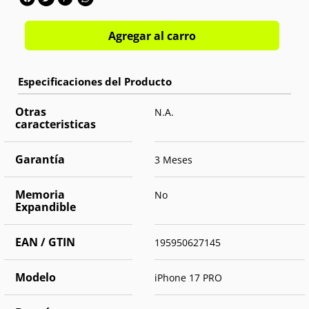
Agregar al carro
Otras
N.A.
caracteristicas
Garantía
3 Meses
Memoria
No
Expandible
EAN / GTIN
195950627145
Modelo
iPhone 17 PRO