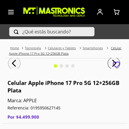
¿Qué estás buscando?
Tecnología
Celulares y Tablets
Smartphones
Celular
TÉRMINOS MÁS BUSCADOS
Apple iPhone 17 Pro 5G 12+256GB Plata
1
.
Iphone
2
.
Xiaomi
Celular Apple iPhone 17 Pro 5G 12+256GB
Plata
3
.
Celulares Samsung
APPLE
4
.
Televisores
Referencia
:
0195950627145
5
.
Iphone 15 Pro Max
Por
$
4
.
499
.
900
6
.
S25 Ultra