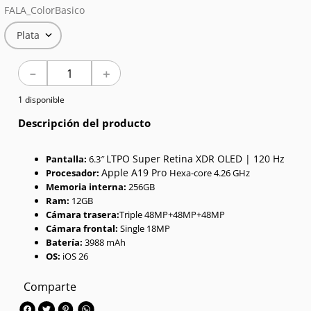
FALA_ColorBasico
7
.
Red Magic
Plata
8
.
Celulares
－
＋
9
.
Iphone 17
1 disponible
10
.
Audífonos
Descripción del producto
LTPO Super Retina XDR OLED | 120 Hz
Pantalla:
6.3″
Apple A19 Pro
Procesador:
Hexa-core 4.26 GHz
Memoria interna:
256GB
Ram:
12GB
Cámara trasera:
Triple 48MP+48MP+48MP
Cámara frontal:
Single 18MP
Batería:
3988 mAh
OS:
iOS 26
Comparte