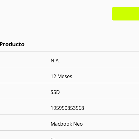
Pantall
S.O:
iO
Cámar
Cuerpo
N.A.
12 Meses
SSD
195950853568
Macbook Neo