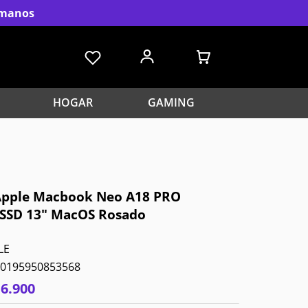
s manos
HOGAR
GAMING
 Apple Macbook Neo A18 PRO
SSD 13" MacOS Rosado
LE
0195950853568
16
.
900