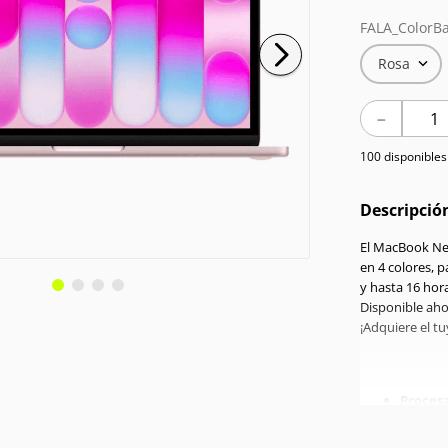
FALA_ColorBa
Rosa
－
100 disponibles
Descripció
El MacBook Neo
en 4 colores, p
y hasta 16 hora
Disponible aho
¡Adquiere el t
Proces
RAM:
8
Almace