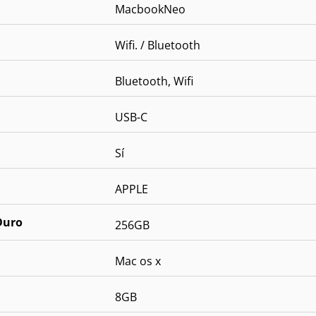
MacbookNeo
Wifi. / Bluetooth
Bluetooth, Wifi
USB-C
Sí
APPLE
Duro
256GB
Mac os x
8GB