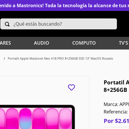
nido a Mastronics! Toda la tecnología la alcance de tu
¿Qué estás buscando?
TÉRMINOS MÁS BUSCADOS
ARES
AUDIO
COMPUTO
TV'S
2
.
Xiaomi
Portatil Apple Macbook Neo A18 PRO 8+256GB SSD 13" MacOS Rosado
4
.
Televisores
Portatil
6
.
S25 Ultra
8+256GB 
8
.
Celulares
APP
Referencia
:
10
.
Audífonos
Por
$
2
.
6