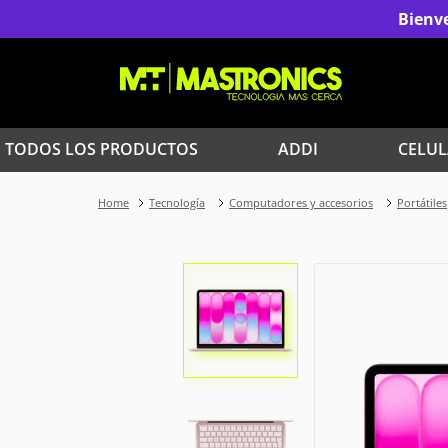
Bienve
TODOS LOS PRODUCTOS
ADDI
CELUL
1
.
Iphone
Tecnología
Computadores y accesorios
Portátiles
3
.
Celulares Samsung
5
.
Iphone 15 Pro Max
7
.
Red Magic
9
.
Iphone 17