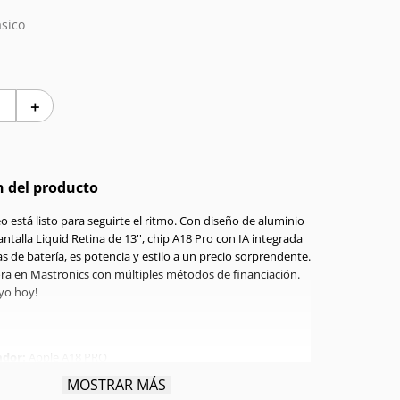
sico
＋
n del producto
 está listo para seguirte el ritmo. Con diseño de aluminio
antalla Liquid Retina de 13'', chip A18 Pro con IA integrada
s de batería, es potencia y estilo a un precio sorprendente.
ra en Mastronics con múltiples métodos de financiación.
uyo hoy!
ador:
Apple A18 PRO
GB
MOSTRAR MÁS
namiento:
256GB SSD