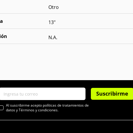
Otro
la
13"
ión
N.A.
Suscribirme
Al suscribirme acepto políticas de tratamientos de
datos y Términos y condiciones.