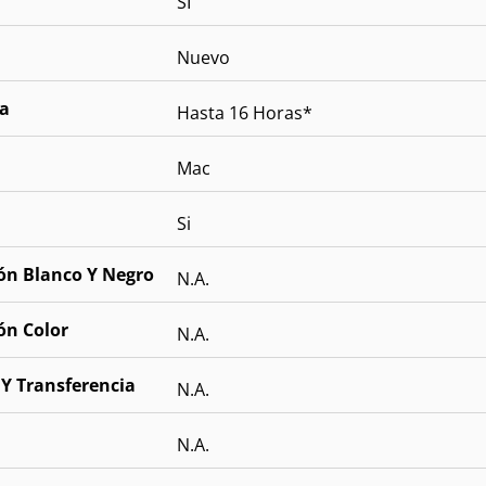
SI
Nuevo
ía
Hasta 16 Horas*
Mac
Si
ón Blanco Y Negro
N.A.
ón Color
N.A.
 Y Transferencia
N.A.
N.A.