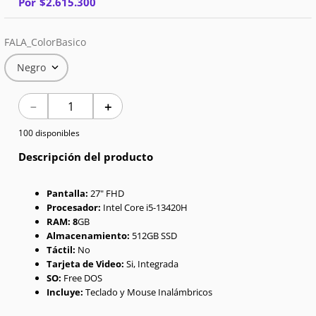
Por
$
2
.
615
.
300
7
.
Celulares
FALA_ColorBasico
8
.
Iphone 15 Pro Max
Negro
9
.
Iphone 17
－
＋
10
.
Audífonos
100 disponibles
Descripción del producto
Pantalla:
27" FHD
Procesador:
Intel Core i5-13420H
RAM: 8
GB
Almacenamiento:
512GB SSD
Táctil:
No
Tarjeta de Video:
Si, Integrada
SO:
Free DOS
Incluye:
Teclado y Mouse Inalámbricos