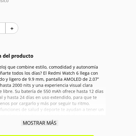
sico
＋
n del producto
eloj que combine estilo, comodidad y autonomía
arte todos los días? El Redmi Watch 6 llega con
do y ligero de 9.9 mm, pantalla AMOLED de 2.07”
 hasta 2000 nits y una experiencia visual clara
re libre. Su batería de 550 mAh ofrece hasta 12 días
l y hasta 24 días en uso extendido, para que te
nos por cargarlo y más por seguir tu ritmo.
funciones de salud y deporte te ayudan a tener un
completo de tu día. Llévalo en tu muñeca y vive con
MOSTRAR MÁS