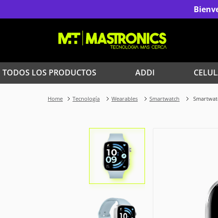
Bienve
TODOS LOS PRODUCTOS
ADDI
CELUL
1
.
Iphone
Tecnología
Wearables
Smartwatch
Smartwat
3
.
Celulares Samsung
5
.
Iphone 15 Pro Max
7
.
Red Magic
9
.
Iphone 17