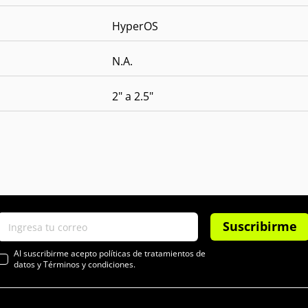
HyperOS
N.A.
2" a 2.5"
Suscribirme
Al suscribirme acepto políticas de tratamientos de
datos y Términos y condiciones.