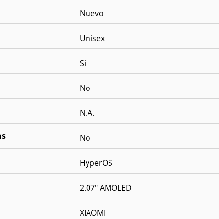
Nuevo
Unisex
Si
No
N.A.
as
No
HyperOS
2.07" AMOLED
XIAOMI