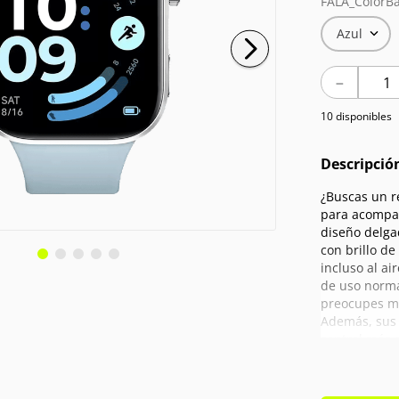
FALA_ColorBa
Azul
－
10 disponibles
Descripció
¿Buscas un r
para acompañ
diseño delga
con brillo de
incluso al ai
de uso norma
preocupes me
Además, sus 
control más 
más control.