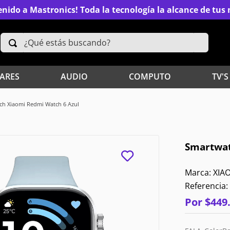
nido a Mastronics! Toda la tecnología la alcance de tu
¿Qué estás buscando?
TÉRMINOS MÁS BUSCADOS
ARES
AUDIO
COMPUTO
TV'S
2
.
Xiaomi
ch Xiaomi Redmi Watch 6 Azul
4
.
Televisores
Smartwat
6
.
S25 Ultra
XIA
8
.
Celulares
Referencia
:
10
.
Audífonos
Por
$
449