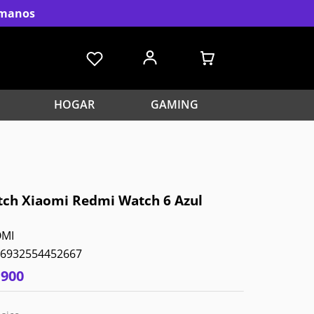
s manos
HOGAR
GAMING
ch Xiaomi Redmi Watch 6 Azul
OMI
6932554452667
.
900