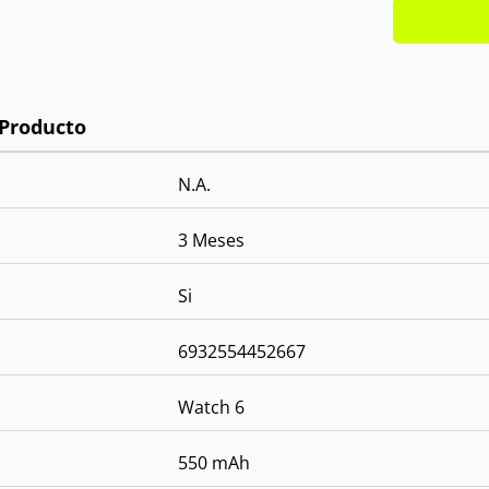
Pantall
Hy
OS:
Compat
funcion
Resiste
Notific
Baterí
N.A.
3 Meses
Si
6932554452667
Watch 6
550 mAh