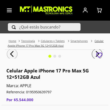
¿Qué estás buscando?
Tecnología
Celulares y Tablets
Smartphones
Celular
TÉRMINOS MÁS BUSCADOS
Apple iPhone 17 Pro Max 5G 12+512GB Azul
1
.
Iphone
2
.
Xiaomi
Celular Apple iPhone 17 Pro Max 5G
12+512GB Azul
3
.
Celulares Samsung
APPLE
4
.
Televisores
Referencia
:
0195950639797
5
.
Red Magic
Por
$
5
.
544
.
000
6
.
S25 Ultra