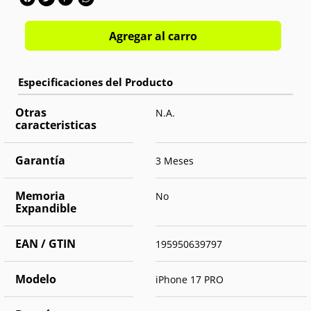
Agregar al carro
Otras
N.A.
caracteristicas
Garantía
3 Meses
Memoria
No
Expandible
EAN / GTIN
195950639797
Modelo
iPhone 17 PRO