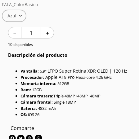
FALA_ColorBasico
7
.
Celulares
Azul
8
.
Iphone 15 Pro Max
－
＋
9
.
Iphone 17
10 disponibles
10
.
Audífonos
Descripción del producto
LTPO Super Retina XDR OLED | 120 Hz
Pantalla:
6.9″
Apple A19 Pro
Procesador:
Hexa-core 4.26 GHz
Memoria interna:
512GB
Ram:
12GB
Cámara trasera:
Triple 48MP+48MP+48MP
Cámara frontal:
Single 18MP
Batería:
4832 mAh
OS:
iOS 26
Comparte