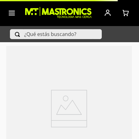
¿Qué estás buscando?
TÉRMINOS MÁS BUSCADOS
1
.
Iphone
2
.
Xiaomi
3
.
Celulares Samsung
4
.
Televisores
5
.
Red Magic
6
.
S25 Ultra