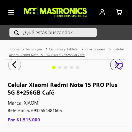
¿Qué estás buscando?
Tecnología
Celulares y Tablets
Smartphones
Celular
TÉRMINOS MÁS BUSCADOS
Xiaomi Redmi Note 15 PRO Plus 5G 8+256GB Café
1
.
Iphone
2
.
Xiaomi
Celular Xiaomi Redmi Note 15 PRO Plus
5G 8+256GB Café
3
.
Celulares Samsung
XIAOMI
4
.
Televisores
Referencia
:
6932554481605
5
.
Red Magic
Por
$
1
.
515
.
000
6
.
S25 Ultra