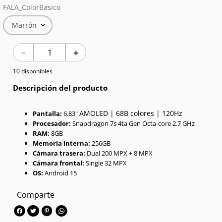
FALA_ColorBasico
7
.
Celulares
Marrón
8
.
Iphone 15 Pro Max
－
＋
9
.
Iphone 17
10 disponibles
10
.
Audífonos
Descripción del producto
AMOLED | 68B colores | 120Hz
Pantalla:
6.83"
Procesador:
Snapdragon 7s 4ta Gen Octa-core 2.7 GHz
RAM:
8GB
Memoria interna:
256GB
Cámara trasera:
Dual 200 MPX + 8 MPX
Cámara frontal:
Single 32 MPX
OS:
Android 15
Comparte