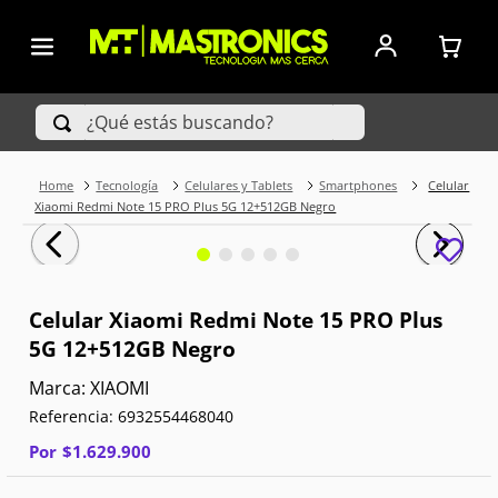
¿Qué estás buscando?
Tecnología
Celulares y Tablets
Smartphones
Celular
TÉRMINOS MÁS BUSCADOS
Xiaomi Redmi Note 15 PRO Plus 5G 12+512GB Negro
1
.
Iphone
2
.
Xiaomi
Celular Xiaomi Redmi Note 15 PRO Plus
5G 12+512GB Negro
3
.
Celulares Samsung
XIAOMI
4
.
Televisores
Referencia
:
6932554468040
5
.
Red Magic
Por
$
1
.
629
.
900
6
.
S25 Ultra