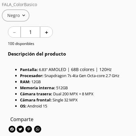
FALA_ColorBasico
7
.
Celulares
Negro
8
.
Iphone 15 Pro Max
－
＋
9
.
Iphone 17
100 disponibles
10
.
Audífonos
Descripción del producto
AMOLED | 68B colores | 120Hz
Pantalla:
6.83"
Procesador:
Snapdragon 7s 4ta Gen Octa-core 2.7 GHz
RAM:
12GB
Memoria interna:
512GB
Cámara trasera:
Dual 200 MPX + 8 MPX
Cámara frontal:
Single 32 MPX
OS:
Android 15
Comparte