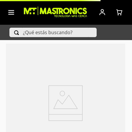
¿Qué estás buscando?
TÉRMINOS MÁS BUSCADOS
1
.
Iphone
2
.
Xiaomi
3
.
Celulares Samsung
4
.
Televisores
5
.
Red Magic
6
.
S25 Ultra