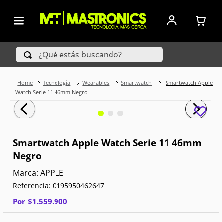
¿Qué estás buscando?
Tecnología
Wearables
Smartwatch
Smartwatch Apple
TÉRMINOS MÁS BUSCADOS
Watch Serie 11 46mm Negro
1
.
Iphone
2
.
Xiaomi
Smartwatch Apple Watch Serie 11 46mm
Negro
3
.
Celulares Samsung
APPLE
4
.
Televisores
Referencia
:
0195950462647
5
.
Red Magic
Por
$
1
.
559
.
900
6
.
S25 Ultra