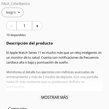
FALA_ColorBasico
7
.
Celulares
Negro
8
.
Iphone 15 Pro Max
－
＋
9
.
Iphone 17
10 disponibles
10
.
Audífonos
Descripción del producto
El Apple Watch Series 11 es mucho más que un reloj inteligente, es
un monitor de tu salud. Cuenta con notificaciones de frecuencia
cardiaca alta o baja y puntuación de sueño.
Monitorea al detalle tus ejercicios con métricas avanzadas de
entrenamiento y más de 2 modos de deporte. Con una pantalla
hasta 2X más resistente que su predecesor disfruta sin
preocuparte.
Pantalla:
46mm Retina LTPO3 OLED
MOSTRAR MÁS
Procesador:
Apple S10 Dual-core
Conexión:
Bluetooth 5.3
Comparte