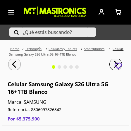
¿Qué estás buscando?
Tecnología
Celulares y Tablets
Smartphones
Celular
TÉRMINOS MÁS BUSCADOS
Samsung Galaxy S26 Ultra 5G 16+1TB Blanco
1
.
Iphone
2
.
Xiaomi
Celular Samsung Galaxy S26 Ultra 5G
16+1TB Blanco
3
.
Celulares Samsung
SAMSUNG
4
.
Televisores
Referencia
:
8806097826842
5
.
Red Magic
Por
$
5
.
375
.
900
6
.
S25 Ultra