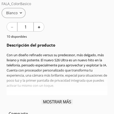
FALA_ColorBasico
7
.
Celulares
Blanco
8
.
Iphone 15 Pro Max
－
＋
9
.
Iphone 17
10 disponibles
10
.
Audífonos
Descripción del producto
Con un diseño refinado versus su predecesor, más delgado, más
liviano y más potente. El nuevo S26 Ultra es un nuevo hito en la
telefonía, pensado especialmente para aprovechar y explotar la IA.
Cuenta con procesador personalizado que transforma tu
experiencia, una cámara más brillante, especial para situaciones de
poco luz y la primer pantalla de privacidad integrada que puedes
activar tu mismo con un toque.
Pantalla:
6.9" Quad HD+ | Dynamic Amorled 2X | 120 Hz
MOSTRAR MÁS
Procesador:
Qualcomm Snapdragon Octa-Core 4,74 GHz
RAM:
16GB
Comparte