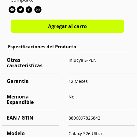
Memoria interna:
1TB
Cámara trasera:
Triple 200MP+50MP+10MP
Cámara frontal:
Single 12MP
OS:
Android 16
Agregar al carro
Otras
Inlucye S-PEN
caracteristicas
Garantía
12 Meses
Memoria
No
Expandible
EAN / GTIN
8806097826842
Modelo
Galaxy S26 Ultra