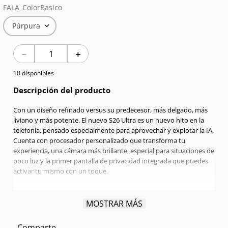
FALA_ColorBasico
7
.
Red Magic
Púrpura
8
.
Celulares
－
＋
9
.
Iphone 17
10 disponibles
10
.
Audífonos
Descripción del producto
Con un diseño refinado versus su predecesor, más delgado, más
liviano y más potente. El nuevo S26 Ultra es un nuevo hito en la
telefonía, pensado especialmente para aprovechar y explotar la IA.
Cuenta con procesador personalizado que transforma tu
experiencia, una cámara más brillante, especial para situaciones de
poco luz y la primer pantalla de privacidad integrada que puedes
activar tu mismo con un toque.
Pantalla:
6.9" Quad HD+ | Dynamic Amorled 2X | 120 Hz
MOSTRAR MÁS
Procesador:
Qualcomm Snapdragon Octa-Core 4,74 GHz
RAM:
12GB
Comparte