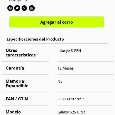
Memoria interna:
256GB
Cámara trasera:
Triple 200MP+50MP+10MP
Cámara frontal:
Single 12MP
OS:
Android 16
Agregar al carro
Otras
Inlucye S-PEN
caracteristicas
Garantía
12 Meses
Memoria
No
Expandible
EAN / GTIN
8806097827092
Modelo
Galaxy S26 Ultra