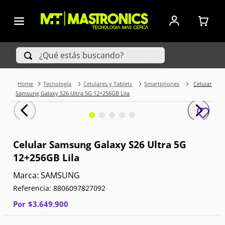
¿Qué estás buscando?
Tecnología
Celulares y Tablets
Smartphones
Celular
TÉRMINOS MÁS BUSCADOS
Samsung Galaxy S26 Ultra 5G 12+256GB Lila
1
.
Iphone
2
.
Xiaomi
Celular Samsung Galaxy S26 Ultra 5G
12+256GB Lila
3
.
Celulares Samsung
SAMSUNG
4
.
Televisores
Referencia
:
8806097827092
5
.
Iphone 15 Pro Max
Por
$
3
.
649
.
900
6
.
S25 Ultra