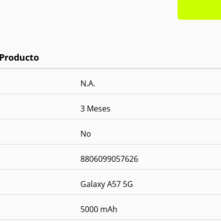
Cámara
Cámara
OS:
And
N.A.
3 Meses
No
8806099057626
Galaxy A57 5G
5000 mAh