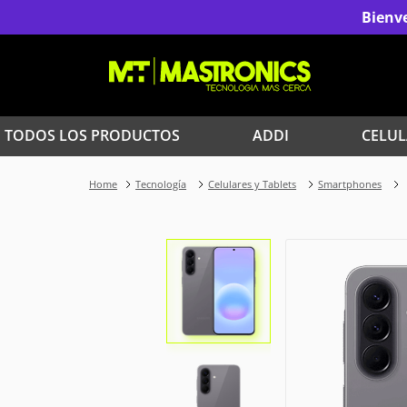
Bienve
TODOS LOS PRODUCTOS
ADDI
CELUL
1
.
Iphone
Tecnología
Celulares y Tablets
Smartphones
3
.
Celulares Samsung
5
.
Red Magic
7
.
Celulares
9
.
Iphone 17