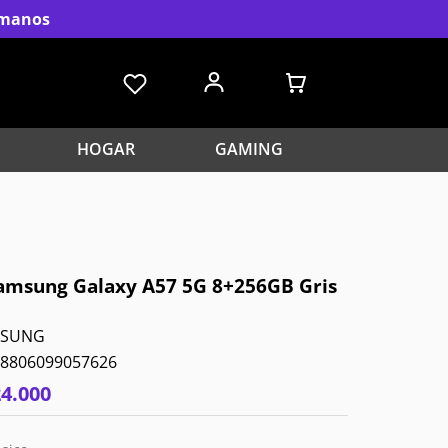
s manos
HOGAR
GAMING
Samsung Galaxy A57 5G 8+256GB Gris
MSUNG
8806099057626
24
.
000