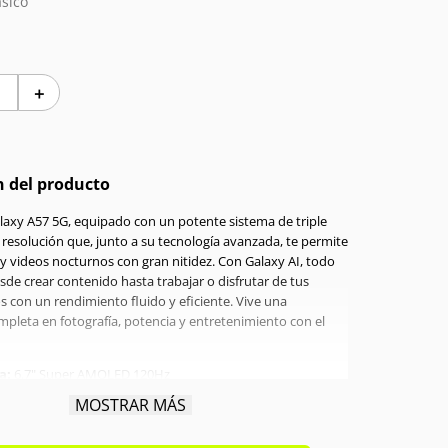
sico
＋
n del producto
laxy A57 5G, equipado con un potente sistema de triple
 resolución que, junto a su tecnología avanzada, te permite
 y videos nocturnos con gran nitidez. Con Galaxy AI, todo
esde crear contenido hasta trabajar o disfrutar de tus
s con un rendimiento fluido y eficiente. Vive una
mpleta en fotografía, potencia y entretenimiento con el
a:
6.7" Super AMOLED 120Hz
ador:
Exynos 1680 Octa-core 2.9 GHz
MOSTRAR MÁS
GB
a interna:
256GB