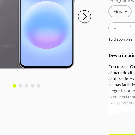
FALA_ColorBa
Gris
－
10 disponibles
Descripció
Descubre el Ga
cámara de alta
capturar fotos
es más fácil: d
juegos favorito
experiencia co
Galaxy A57 5G.
Pantall
Proces
RAM:
8
Memori