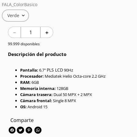
FALA_ColorBasico
7
.
Red Magic
Verde
8
.
Celulares
－
＋
9
.
Iphone 17
99.999 disponibles
10
.
Audífonos
Descripción del producto
PLS LCD
Pantalla:
6.7"
90Hz
Procesador:
Mediatek Helio Octa-core 2.2 GHz
RAM:
6GB
Memoria interna:
128GB
Cámara trasera:
Dual 50 MPX + 2 MPX
Cámara frontal:
Single 8 MPX
OS:
Android 15
Comparte