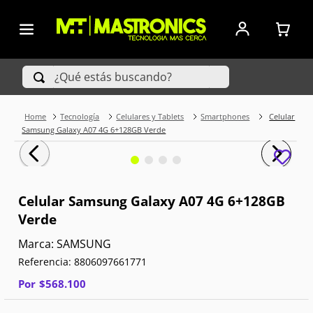
¿Qué estás buscando?
Tecnología
Celulares y Tablets
Smartphones
Celular
TÉRMINOS MÁS BUSCADOS
Samsung Galaxy A07 4G 6+128GB Verde
1
.
Iphone
2
.
Xiaomi
Celular Samsung Galaxy A07 4G 6+128GB
Verde
3
.
Celulares Samsung
SAMSUNG
4
.
Televisores
Referencia
:
8806097661771
5
.
Iphone 15 Pro Max
Por
$
568
.
100
6
.
S25 Ultra