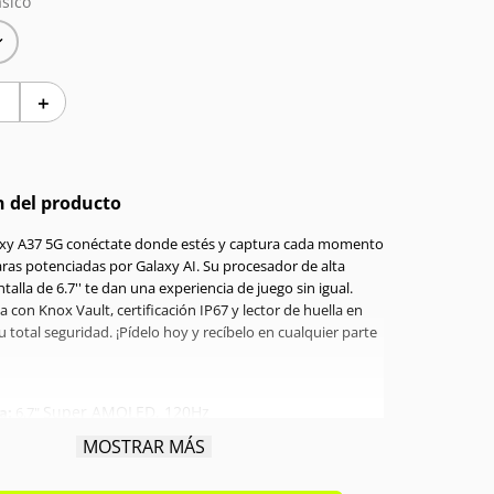
sico
＋
n del producto
axy A37 5G conéctate donde estés y captura cada momento
ras potenciadas por Galaxy AI. Su procesador de alta
talla de 6.7'' te dan una experiencia de juego sin igual.
 con Knox Vault, certificación IP67 y lector de huella en
u total seguridad. ¡Pídelo hoy y recíbelo en cualquier parte
Super AMOLED, 120Hz
a:
6.7"
ador:
Exynos 1480 Octa-core 2.75 GHz
MOSTRAR MÁS
GB
a interna:
128GB