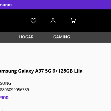
s manos
HOGAR
GAMING
Samsung Galaxy A37 5G 6+128GB Lila
MSUNG
8806099056339
.
900