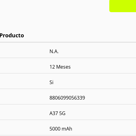
Cámara
Cámara
OS:
And
N.A.
12 Meses
Si
8806099056339
A37 5G
5000 mAh