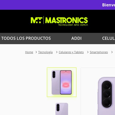
Bienve
TODOS LOS PRODUCTOS
ADDI
CELUL
1
.
Iphone
Tecnología
Celulares y Tablets
Smartphones
3
.
Celulares Samsung
5
.
Red Magic
7
.
Celulares
9
.
Iphone 17