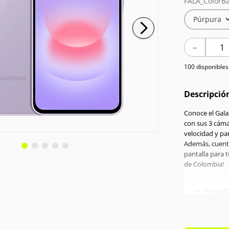
FALA_ColorBa
Púrpura
－
100 disponibles
Descripció
Conoce el Gal
con sus 3 cáma
velocidad y pan
Además, cuenta
pantalla para t
de Colombia!
Pantall
Proces
RAM:
6
Memori