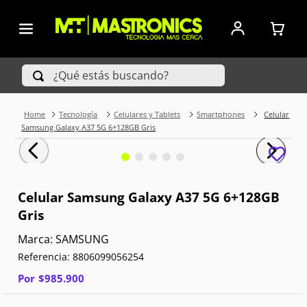
¿Qué estás buscando?
Tecnología
Celulares y Tablets
Smartphones
Celular
TÉRMINOS MÁS BUSCADOS
Samsung Galaxy A37 5G 6+128GB Gris
1
.
Iphone
2
.
Xiaomi
Celular Samsung Galaxy A37 5G 6+128GB
Gris
3
.
Celulares Samsung
SAMSUNG
4
.
Televisores
Referencia
:
8806099056254
5
.
Iphone 15 Pro Max
Por
$
985
.
900
6
.
S25 Ultra