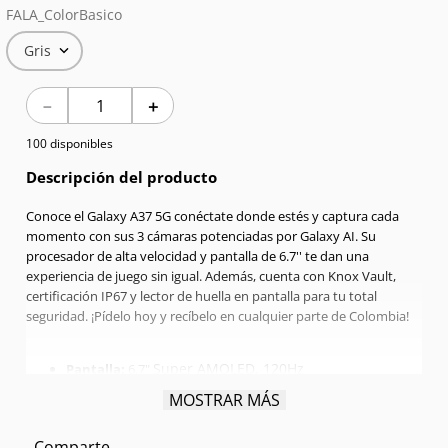
FALA_ColorBasico
7
.
Celulares
Gris
8
.
Red Magic
－
＋
9
.
Audífonos
100 disponibles
10
.
Iphone 17
Descripción del producto
Conoce el Galaxy A37 5G conéctate donde estés y captura cada
momento con sus 3 cámaras potenciadas por Galaxy AI. Su
procesador de alta velocidad y pantalla de 6.7'' te dan una
experiencia de juego sin igual. Además, cuenta con Knox Vault,
certificación IP67 y lector de huella en pantalla para tu total
seguridad. ¡Pídelo hoy y recíbelo en cualquier parte de Colombia!
Super AMOLED, 120Hz
Pantalla:
6.7"
Procesador:
Exynos 1480 Octa-core 2.75 GHz
MOSTRAR MÁS
RAM:
6GB
Memoria interna:
128GB
Comparte