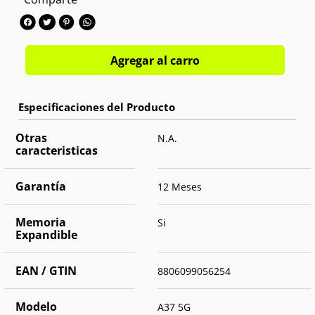
Cámara trasera:
Triple 50 MPX + 8. MPX + 5 MPX
Cámara frontal:
Single 12 MPX
OS:
Android 16
Agregar al carro
Otras
N.A.
caracteristicas
Garantía
12 Meses
Memoria
Si
Expandible
EAN / GTIN
8806099056254
Modelo
A37 5G