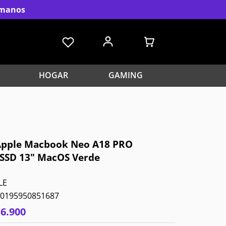
s manos
HOGAR
GAMING
 Apple Macbook Neo A18 PRO
SSD 13" MacOS Verde
LE
0195950851687
16
.
900