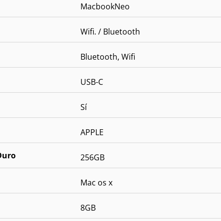
MacbookNeo
Wifi. / Bluetooth
Bluetooth, Wifi
USB-C
Sí
APPLE
Duro
256GB
Mac os x
8GB