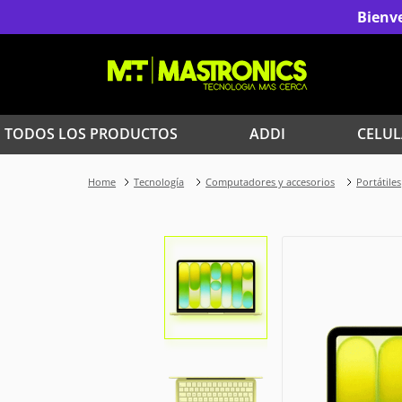
Bienve
TODOS LOS PRODUCTOS
ADDI
CELUL
1
.
Iphone
Tecnología
Computadores y accesorios
Portátiles
3
.
Celulares Samsung
5
.
Red Magic
7
.
Celulares
9
.
Iphone 17