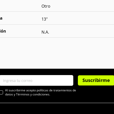
Otro
la
13"
ión
N.A.
Suscribirme
Al suscribirme acepto políticas de tratamientos de
datos y Términos y condiciones.