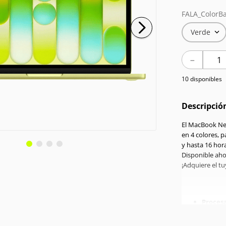
FALA_ColorBa
Verde
－
10 disponibles
Descripció
El MacBook Neo
en 4 colores, p
y hasta 16 hora
Disponible aho
¡Adquiere el t
Proces
RAM:
8
Almace