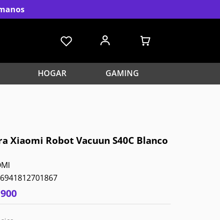
s manos
HOGAR
GAMING
ra Xiaomi Robot Vacuun S40C Blanco
OMI
6941812701867
.
900