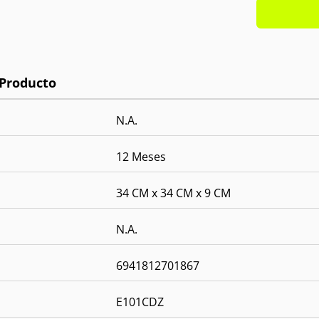
N.A.
12 Meses
34 CM x 34 CM x 9 CM
N.A.
6941812701867
E101CDZ