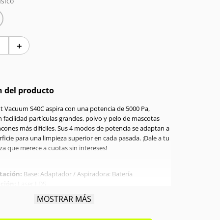
sico
＋
n del producto
t Vacuum S40C aspira con una potencia de 5000 Pa,
 facilidad partículas grandes, polvo y pelo de mascotas
incones más difíciles. Sus 4 modos de potencia se adaptan a
ficie para una limpieza superior en cada pasada. ¡Dale a tu
eza que merece a cuotas sin intereses!
tación:
Base: Adaptador / Aspiradora: Batería
ción:
Laser LDS
ia:
55 Watts
MOSTRAR MÁS
ón:
Bluetooth / APP Mi Home
a de succión:
5000 pa