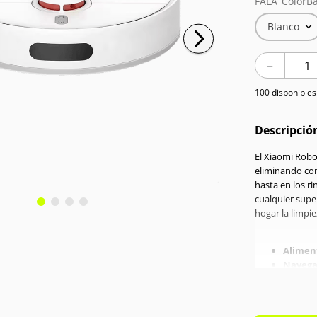
FALA_ColorBa
Blanco
－
100 disponibles
Descripció
El Xiaomi Robo
eliminando con
hasta en los r
cualquier super
hogar la limpi
Alimen
Navega
Potenc
Conexi
Potencí