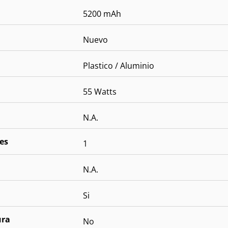
5200 mAh
Nuevo
Plastico / Aluminio
55 Watts
N.A.
es
1
N.A.
Si
ura
No