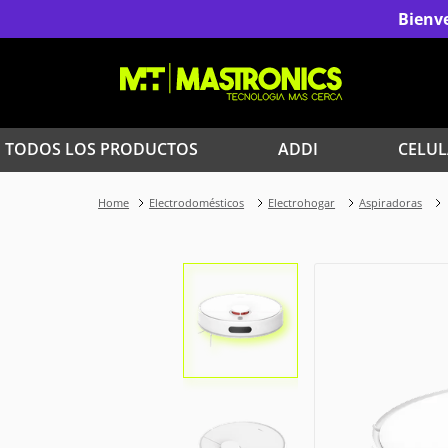
Bienve
TODOS LOS PRODUCTOS
ADDI
CELUL
1
.
Iphone
Electrodomésticos
Electrohogar
Aspiradoras
3
.
Celulares Samsung
5
.
Red Magic
7
.
Celulares
9
.
Iphone 17