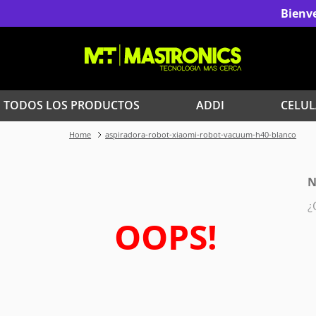
Bienve
TODOS LOS PRODUCTOS
ADDI
CELUL
aspiradora-robot-xiaomi-robot-vacuum-h40-blanco
1
.
Iphone
3
.
Celulares Samsung
N
¿
5
.
Red Magic
OOPS!
7
.
Celulares
9
.
Iphone 17