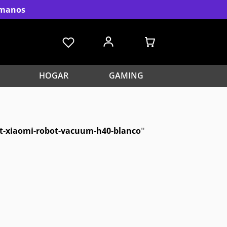
s manos
HOGAR
GAMING
ot-xiaomi-robot-vacuum-h40-blanco
"