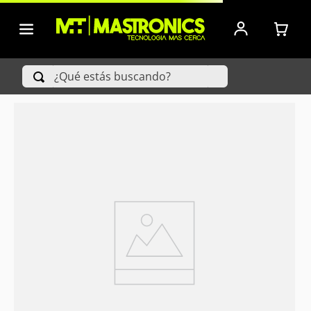
¿Qué estás buscando?
TÉRMINOS MÁS BUSCADOS
1
.
Iphone
2
.
Xiaomi
3
.
Celulares Samsung
4
.
Televisores
5
.
Iphone 15 Pro Max
6
.
S25 Ultra