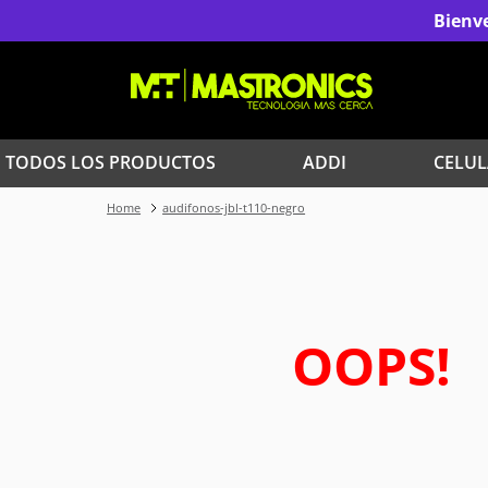
Bienve
TODOS LOS PRODUCTOS
ADDI
CELUL
audifonos-jbl-t110-negro
1
.
Iphone
3
.
Celulares Samsung
5
.
Red Magic
OOPS!
7
.
Celulares
9
.
Iphone 17