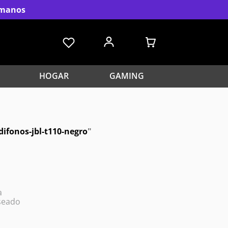
s manos
HOGAR
GAMING
difonos-jbl-t110-negro
"
a
seado