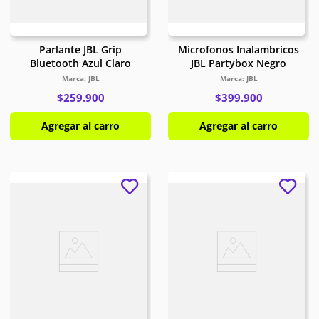
Parlante JBL Grip
Microfonos Inalambricos
Bluetooth Azul Claro
JBL Partybox Negro
JBL
JBL
$
259
.
900
$
399
.
900
Agregar al carro
Agregar al carro