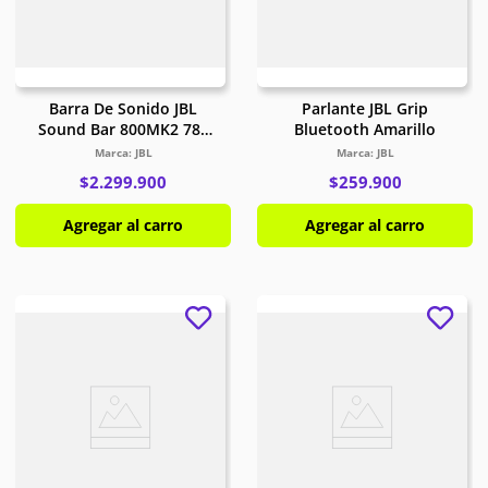
7
.
Red Magic
8
.
Celulares
Barra De Sonido JBL
Parlante JBL Grip
Sound Bar 800MK2 780
Bluetooth Amarillo
9
.
Iphone 17
Watts Bluetooth Negro
JBL
JBL
$
2
.
299
.
900
$
259
.
900
10
.
Audífonos
Agregar al carro
Agregar al carro