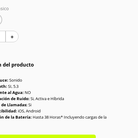
sico
＋
n del producto
uce:
Sonido
oth:
SI, 5.3
nte al Agua:
NO
ción de Ruido:
Si, Activa e Híbrida
 de Llamadas:
Si
ibilidad:
iOS, Android
n de la Batería:
Hasta 38 Horas* Incluyendo cargas de la