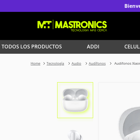
Bienve
TODOS LOS PRODUCTOS
ADDI
CELUL
1
.
Iphone
Tecnología
Audio
Audífonos
Audifonos Xiao
3
.
Celulares Samsung
5
.
Red Magic
7
.
Celulares
9
.
Iphone 17