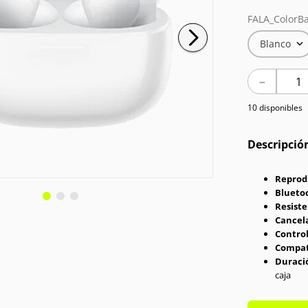
FALA_ColorBa
Blanco
－
10 disponibles
Descripció
Reprod
Blueto
Resiste
Cancela
Control
Compat
Duració
caja