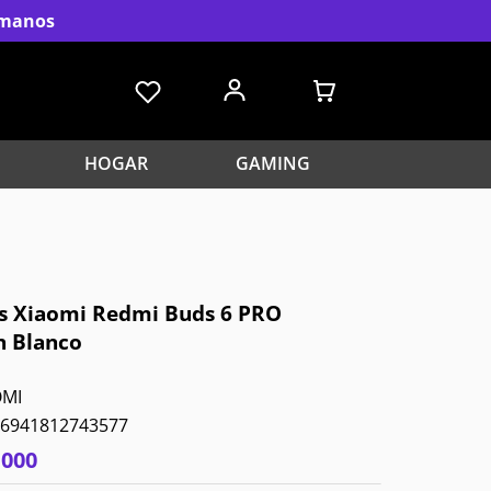
s manos
HOGAR
GAMING
s Xiaomi Redmi Buds 6 PRO
h Blanco
OMI
6941812743577
.
000