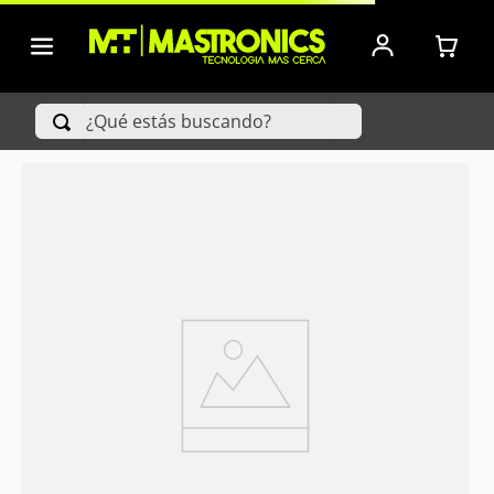
¿Qué estás buscando?
TÉRMINOS MÁS BUSCADOS
1
.
Iphone
2
.
Xiaomi
3
.
Celulares Samsung
4
.
Televisores
5
.
Red Magic
6
.
S25 Ultra