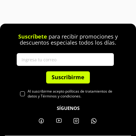
7
.
Celulares
8
.
Iphone 15 Pro Max
Suscríbete
para recibir promociones y
9
.
Iphone 17
descuentos especiales todos los días.
10
.
Audífonos
Suscribirme
Al suscribirme acepto políticas de tratamientos de
datos y Términos y condiciones.
SÍGUENOS