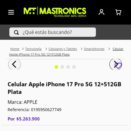
¿Qué estás buscando?
Tecnología
Celulares y Tablets
Smartphones
Celular
TÉRMINOS MÁS BUSCADOS
Apple iPhone 17 Pro 5G 12+512GB Plata
1
.
Iphone
2
.
Xiaomi
Celular Apple iPhone 17 Pro 5G 12+512GB
Plata
3
.
Celulares Samsung
APPLE
4
.
Televisores
Referencia
:
0195950627749
5
.
Iphone 15 Pro Max
Por
$
5
.
263
.
900
6
.
S25 Ultra