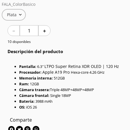
FALA_ColorBasico
7
.
Red Magic
Plata
8
.
Celulares
－
＋
9
.
Iphone 17
10 disponibles
10
.
Audífonos
Descripción del producto
LTPO Super Retina XDR OLED | 120 Hz
Pantalla:
6.3″
Apple A19 Pro
Procesador:
Hexa-core 4.26 GHz
Memoria interna:
512GB
Ram:
12GB
Cámara trasera:
Triple 48MP+48MP+48MP
Cámara frontal:
Single 18MP
Batería:
3988 mAh
OS:
iOS 26
Comparte