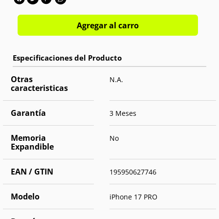
Agregar al carro
Otras
N.A.
caracteristicas
Garantía
3 Meses
Memoria
No
Expandible
EAN / GTIN
195950627746
Modelo
iPhone 17 PRO