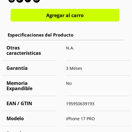
Agregar al carro
Otras
N.A.
caracteristicas
Garantía
3 Meses
Memoria
No
Expandible
EAN / GTIN
195950639193
Modelo
iPhone 17 PRO