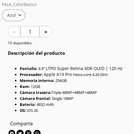
FALA_ColorBasico
7
.
Red Magic
Azul
8
.
Celulares
－
＋
9
.
Iphone 17
10 disponibles
10
.
Audífonos
Descripción del producto
LTPO Super Retina XDR OLED | 120 Hz
Pantalla:
6.9″
Apple A19 Pro
Procesador:
Hexa-core 4.26 GHz
Memoria interna:
256GB
Ram:
12GB
Cámara trasera:
Triple 48MP+48MP+48MP
Cámara frontal:
Single 18MP
Batería:
4832 mAh
OS:
iOS 26
Comparte