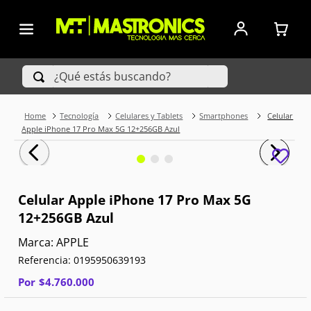
¿Qué estás buscando?
Tecnología
Celulares y Tablets
Smartphones
Celular
TÉRMINOS MÁS BUSCADOS
Apple iPhone 17 Pro Max 5G 12+256GB Azul
1
.
Iphone
2
.
Xiaomi
Celular Apple iPhone 17 Pro Max 5G
12+256GB Azul
3
.
Celulares Samsung
APPLE
4
.
Iphone 15 Pro Max
Referencia
:
0195950639193
5
.
Televisores
Por
$
4
.
760
.
000
6
.
S25 Ultra