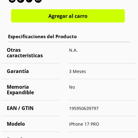
Agregar al carro
Otras
N.A.
caracteristicas
Garantía
3 Meses
Memoria
No
Expandible
EAN / GTIN
195950639797
Modelo
iPhone 17 PRO