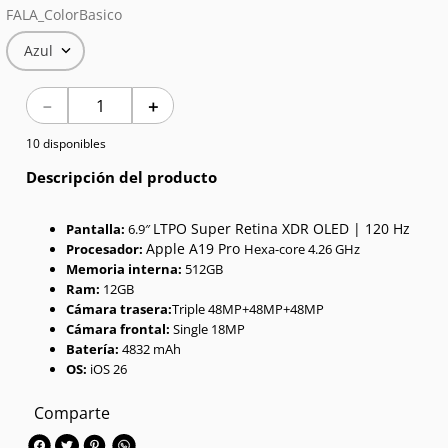
FALA_ColorBasico
7
.
Red Magic
Azul
8
.
Celulares
－
＋
9
.
Iphone 17
10 disponibles
10
.
Audífonos
Descripción del producto
LTPO Super Retina XDR OLED | 120 Hz
Pantalla:
6.9″
Apple A19 Pro
Procesador:
Hexa-core 4.26 GHz
Memoria interna:
512GB
Ram:
12GB
Cámara trasera:
Triple 48MP+48MP+48MP
Cámara frontal:
Single 18MP
Batería:
4832 mAh
OS:
iOS 26
Comparte