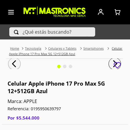
¿Qué estás buscando?
Tecnología
Celulares y Tablets
Smartphones
Celular
TÉRMINOS MÁS BUSCADOS
Apple iPhone 17 Pro Max 5G 12+512GB Azul
1
.
Iphone
2
.
Xiaomi
Celular Apple iPhone 17 Pro Max 5G
12+512GB Azul
3
.
Celulares Samsung
APPLE
4
.
Televisores
Referencia
:
0195950639797
5
.
Iphone 15 Pro Max
Por
$
5
.
544
.
000
6
.
S25 Ultra