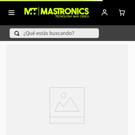
¿Qué estás buscando?
TÉRMINOS MÁS BUSCADOS
1
.
Iphone
2
.
Xiaomi
3
.
Celulares Samsung
4
.
Televisores
5
.
Red Magic
6
.
S25 Ultra