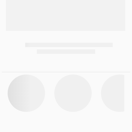
7
.
Celulares
8
.
Iphone 15 Pro Max
9
.
Iphone 17
10
.
Audífonos