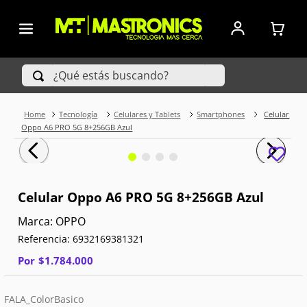
¿Qué estás buscando?
Tecnología
Celulares y Tablets
Smartphones
Celular
TÉRMINOS MÁS BUSCADOS
Oppo A6 PRO 5G 8+256GB Azul
1
.
Iphone
2
.
Xiaomi
Celular Oppo A6 PRO 5G 8+256GB Azul
3
.
Celulares Samsung
OPPO
Referencia
:
6932169381321
4
.
Televisores
Por
$
1
.
784
.
000
5
.
Iphone 15 Pro Max
FALA_ColorBasico
6
.
S25 Ultra