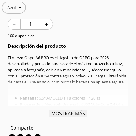
Azul
7
.
Red Magic
－
＋
8
.
Celulares
100 disponibles
9
.
Iphone 17
Descripción del producto
10
.
Audífonos
El nuevo Oppo A6 PRO es el flagship de OPPO para 2026,
desarrollado y pensado para sacarle el máximo provecho a la IA,
aplicada a fotografía, edición y rendimiento. Quédate tranquilo
con su protección IP69 contra agua y polvo. Y su carga ultrarápida
de hasta el 50% en solo 22 minutos lo hacen una apuesta segura.
Pantalla:
6.5" AMOLED | 1B colores | 120Hz
Procesador:
Mediatek Dimensity 6300 Octa-Core 2.4 GHz
RAM:
8GB
MOSTRAR MÁS
Memoria interna:
256GB
Cámara trasera:
Dual 50MPX + 2MPX
Comparte
Cámara frontal:
Single 8 MPX
OS:
Android 15