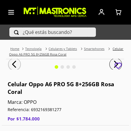
¿Qué estás buscando?
Tecnología
Celulares y Tablets
Smartphones
Celular
TÉRMINOS MÁS BUSCADOS
Oppo A6 PRO 5G 8+256GB Rosa Coral
1
.
Iphone
2
.
Xiaomi
Celular Oppo A6 PRO 5G 8+256GB Rosa
Coral
3
.
Celulares Samsung
OPPO
4
.
Televisores
Referencia
:
6932169381277
5
.
Iphone 15 Pro Max
Por
$
1
.
784
.
000
6
.
S25 Ultra