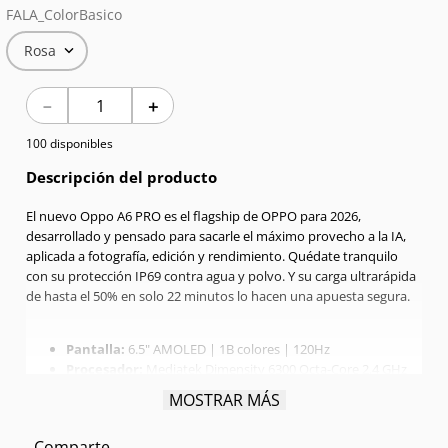
FALA_ColorBasico
7
.
Red Magic
Rosa
8
.
Celulares
－
＋
9
.
Iphone 17
100 disponibles
10
.
Audífonos
Descripción del producto
El nuevo Oppo A6 PRO es el flagship de OPPO para 2026,
desarrollado y pensado para sacarle el máximo provecho a la IA,
aplicada a fotografía, edición y rendimiento. Quédate tranquilo
con su protección IP69 contra agua y polvo. Y su carga ultrarápida
de hasta el 50% en solo 22 minutos lo hacen una apuesta segura.
Pantalla:
6.5" AMOLED | 1B colores | 120Hz
Procesador:
Mediatek Dimensity 6300 Octa-Core 2.4 GHz
RAM:
8GB
MOSTRAR MÁS
Memoria interna:
256GB
Cámara trasera:
Dual 50MPX + 2MPX
Comparte