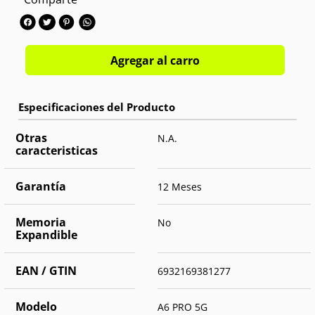
Cámara frontal:
Single 8 MPX
OS:
Android 15
Agregar al carro
Otras
N.A.
caracteristicas
Garantía
12 Meses
Memoria
No
Expandible
EAN / GTIN
6932169381277
Modelo
A6 PRO 5G