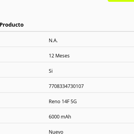
N.A.
12 Meses
Si
7708334730107
Reno 14F 5G
6000 mAh
Nuevo