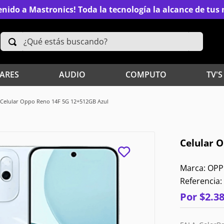
nido a Mastronics! Toda la tecnología la alcance de tu
¿Qué estás buscando?
TÉRMINOS MÁS BUSCADOS
ARES
AUDIO
COMPUTO
TV'S
2
.
Xiaomi
Celular Oppo Reno 14F 5G 12+512GB Azul
4
.
Televisores
Celular 
6
.
S25 Ultra
OPP
8
.
Iphone 15 Pro Max
Referencia
:
10
.
Audífonos
Por
$
2
.
3