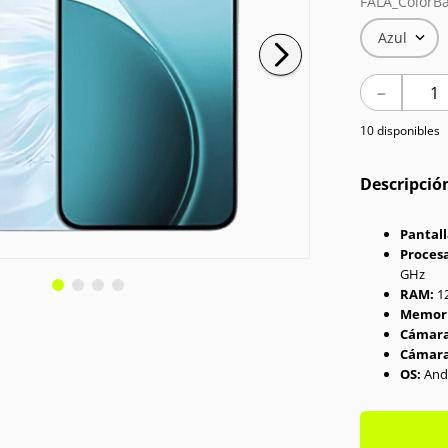
FALA_ColorBa
Azul
－
10 disponibles
Descripció
Pantall
Proces
GHz
RAM:
1
Memori
Cámara
Cámara
OS:
And