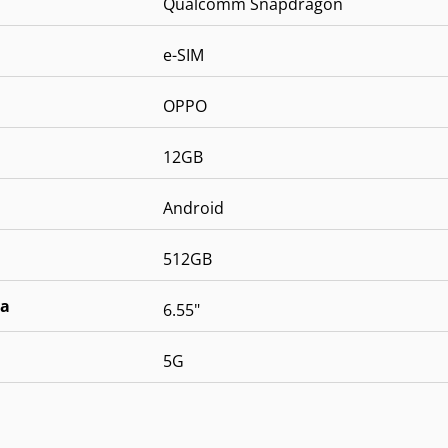
Qualcomm Snapdragon
e-SIM
OPPO
12GB
Android
512GB
la
6.55"
5G