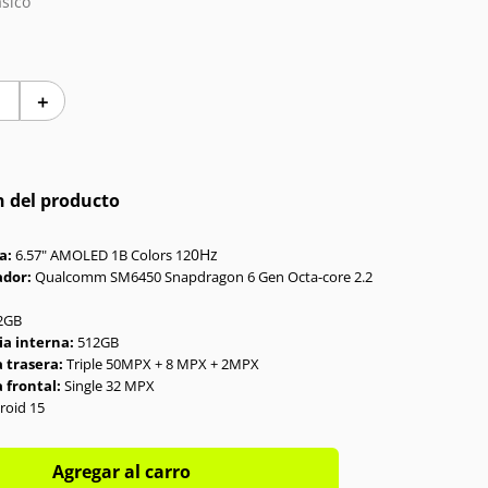
sico
＋
n del producto
0Hz
a:
6.57" AMOLED 1B Colors 12
ador:
Qualcomm SM6450 Snapdragon 6 Gen Octa-core 2.2
2GB
a interna:
512GB
 trasera:
Triple 50MPX + 8 MPX + 2MPX
 frontal:
Single 32 MPX
roid 15
Agregar al carro