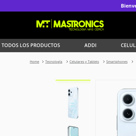
Bienve
TODOS LOS PRODUCTOS
ADDI
CELUL
1
.
Iphone
Tecnología
Celulares y Tablets
Smartphones
3
.
Celulares Samsung
5
.
Red Magic
7
.
Celulares
9
.
Iphone 17