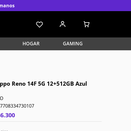
s manos
HOGAR
GAMING
Oppo Reno 14F 5G 12+512GB Azul
O
7708334730107
86
.
300