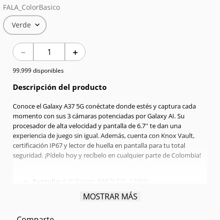
FALA_ColorBasico
7
.
Celulares
Verde
8
.
Red Magic
－
＋
9
.
Audífonos
99.999 disponibles
10
.
Iphone 17
Descripción del producto
Conoce el Galaxy A37 5G conéctate donde estés y captura cada
momento con sus 3 cámaras potenciadas por Galaxy AI. Su
procesador de alta velocidad y pantalla de 6.7'' te dan una
experiencia de juego sin igual. Además, cuenta con Knox Vault,
certificación IP67 y lector de huella en pantalla para tu total
seguridad. ¡Pídelo hoy y recíbelo en cualquier parte de Colombia!
Super AMOLED, 120Hz
Pantalla:
6.7"
Procesador:
Exynos 1480 Octa-core 2.75 GHz
MOSTRAR MÁS
RAM:
6GB
Memoria interna:
128GB
Comparte