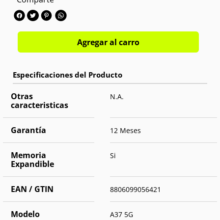
Cámara trasera:
Triple 50 MPX + 8. MPX + 5 MPX
Cámara frontal:
Single 12 MPX
OS:
Android 16
Agregar al carro
Otras
N.A.
caracteristicas
Garantía
12 Meses
Memoria
Si
Expandible
EAN / GTIN
8806099056421
Modelo
A37 5G