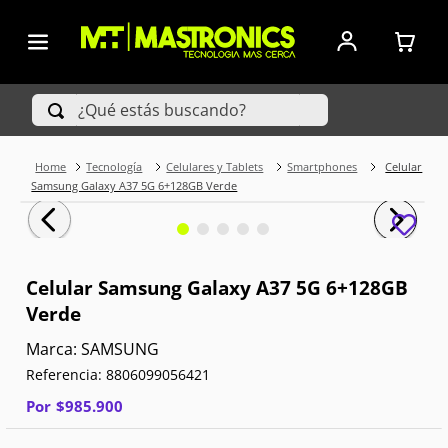
¿Qué estás buscando?
Tecnología
Celulares y Tablets
Smartphones
Celular
TÉRMINOS MÁS BUSCADOS
Samsung Galaxy A37 5G 6+128GB Verde
1
.
Iphone
2
.
Xiaomi
Celular Samsung Galaxy A37 5G 6+128GB
Verde
3
.
Celulares Samsung
SAMSUNG
4
.
Televisores
Referencia
:
8806099056421
5
.
Iphone 15 Pro Max
Por
$
985
.
900
6
.
S25 Ultra