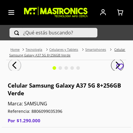
¿Qué estás buscando?
Tecnología
Celulares y Tablets
Smartphones
Celular
TÉRMINOS MÁS BUSCADOS
Samsung Galaxy A37 5G 8+256GB Verde
1
.
Iphone
2
.
Xiaomi
Celular Samsung Galaxy A37 5G 8+256GB
Verde
3
.
Celulares Samsung
SAMSUNG
4
.
Televisores
Referencia
:
8806099035396
5
.
Red Magic
Por
$
1
.
290
.
000
6
.
S25 Ultra