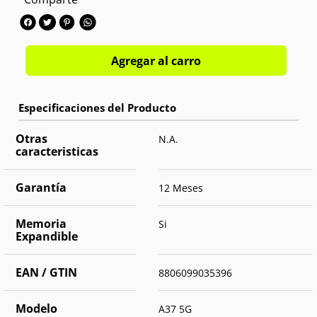
Cámara trasera:
Triple 50 MPX + 8. MPX + 5 MPX
Cámara frontal:
Single 12 MPX
OS:
Android 16
Agregar al carro
Otras
N.A.
caracteristicas
Garantía
12 Meses
Memoria
Si
Expandible
EAN / GTIN
8806099035396
Modelo
A37 5G