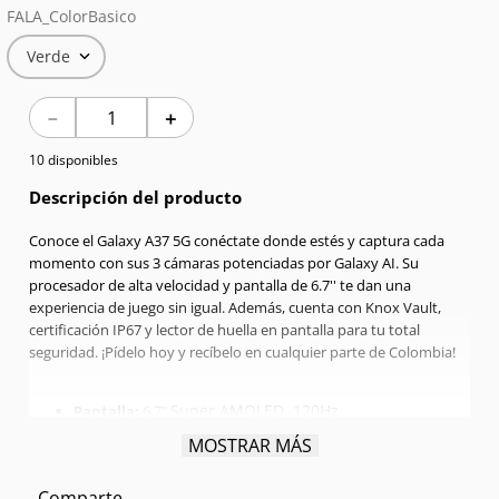
FALA_ColorBasico
7
.
Celulares
Verde
8
.
Iphone 15 Pro Max
－
＋
9
.
Iphone 17
10 disponibles
10
.
Audífonos
Descripción del producto
Conoce el Galaxy A37 5G conéctate donde estés y captura cada
momento con sus 3 cámaras potenciadas por Galaxy AI. Su
procesador de alta velocidad y pantalla de 6.7'' te dan una
experiencia de juego sin igual. Además, cuenta con Knox Vault,
certificación IP67 y lector de huella en pantalla para tu total
seguridad. ¡Pídelo hoy y recíbelo en cualquier parte de Colombia!
Super AMOLED, 120Hz
Pantalla:
6.7"
Procesador:
Exynos 1480 Octa-core 2.75 GHz
MOSTRAR MÁS
RAM:
8GB
Memoria interna:
256GB
Comparte