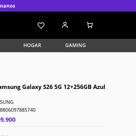
s manos
HOGAR
GAMING
Samsung Galaxy S26 5G 12+256GB Azul
MSUNG
8806097885740
39
.
900