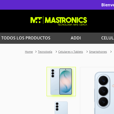
Bienve
TODOS LOS PRODUCTOS
ADDI
CELUL
1
.
Iphone
Tecnología
Celulares y Tablets
Smartphones
3
.
Celulares Samsung
5
.
Iphone 15 Pro Max
7
.
Red Magic
9
.
Iphone 17