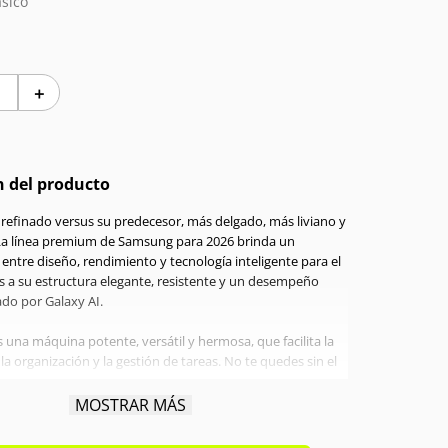
sico
＋
n del producto
refinado versus su predecesor, más delgado, más liviano y
La línea premium de Samsung para 2026 brinda un
l entre diseño, rendimiento y tecnología inteligente para el
ias a su estructura elegante, resistente y un desempeño
ado por Galaxy AI.
 una máquina potente, versátil y hermosa, que facilita la
a organización y la gestión de tareas. No te quedes sin el
MOSTRAR MÁS