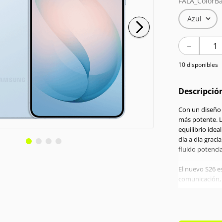
FALA_ColorBa
Azul
－
10 disponibles
Descripció
Con un diseño 
más potente. 
equilibrio idea
día a día grac
fluido potenci
El nuevo S26 es
comunicación, l
tuyo.