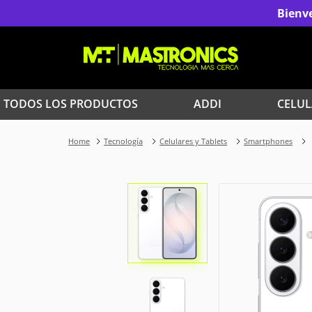
Bienve
TODOS LOS PRODUCTOS
ADDI
CELUL
1
.
Iphone
Tecnología
Celulares y Tablets
Smartphones
3
.
Celulares Samsung
5
.
Iphone 15 Pro Max
7
.
Red Magic
9
.
Iphone 17