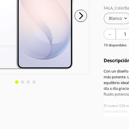
FALA_ColorBa
Blanco
－
10 disponibles
Descripció
Con un diseño 
más potente. 
equilibrio idea
día a día grac
fluido potenci
El nuevo S26 es
comunicación, l
tuyo.