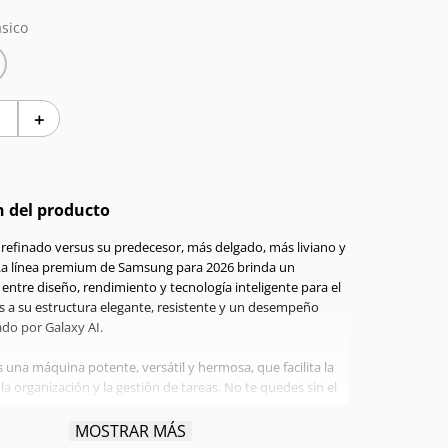
sico
＋
n del producto
refinado versus su predecesor, más delgado, más liviano y
La línea premium de Samsung para 2026 brinda un
l entre diseño, rendimiento y tecnología inteligente para el
ias a su estructura elegante, resistente y un desempeño
ado por Galaxy AI.
 una máquina potente, versátil y hermosa, que facilita la
a organización y la gestión de tareas. No te quedes sin el
MOSTRAR MÁS