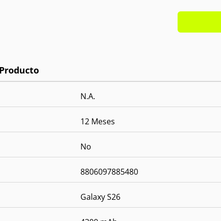
Pantall
Proces
RAM:
1
Memori
Cámara
Cámara
OS:
And
N.A.
12 Meses
No
8806097885480
Galaxy S26