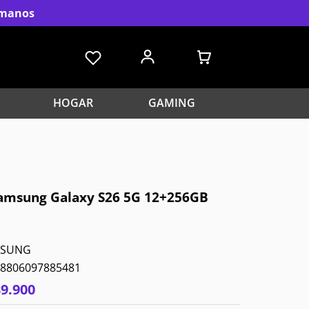
s manos
HOGAR
GAMING
Samsung Galaxy S26 5G 12+256GB
MSUNG
8806097885481
39
.
900