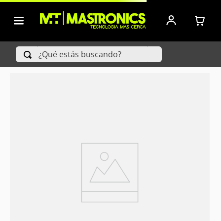
¿Qué estás buscando?
TÉRMINOS MÁS BUSCADOS
1
.
Iphone
2
.
Xiaomi
3
.
Celulares Samsung
4
.
Televisores
5
.
Red Magic
6
.
S25 Ultra