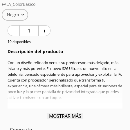
FALA_ColorBasico
7
.
Celulares
Negro
8
.
Iphone 15 Pro Max
－
＋
9
.
Iphone 17
10 disponibles
10
.
Audífonos
Descripción del producto
Con un diseño refinado versus su predecesor, más delgado, más
liviano y más potente. El nuevo S26 Ultra es un nuevo hito en la
telefonía, pensado especialmente para aprovechar y explotar la IA.
Cuenta con procesador personalizado que transforma tu
experiencia, una cámara más brillante, especial para situaciones de
poco luz y la primer pantalla de privacidad integrada que puedes
activar tu mismo con un toque.
Pantalla:
6.9" Quad HD+ | Dynamic Amorled 2X | 120 Hz
MOSTRAR MÁS
Procesador:
Qualcomm Snapdragon Octa-Core 4,74 GHz
RAM:
16GB
Comparte