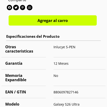
Memoria interna:
1TB
Cámara trasera:
Triple 200MP+50MP+10MP
Cámara frontal:
Single 12MP
OS:
Android 16
Agregar al carro
Otras
Inlucye S-PEN
caracteristicas
Garantía
12 Meses
Memoria
No
Expandible
EAN / GTIN
8806097827146
Modelo
Galaxy S26 Ultra