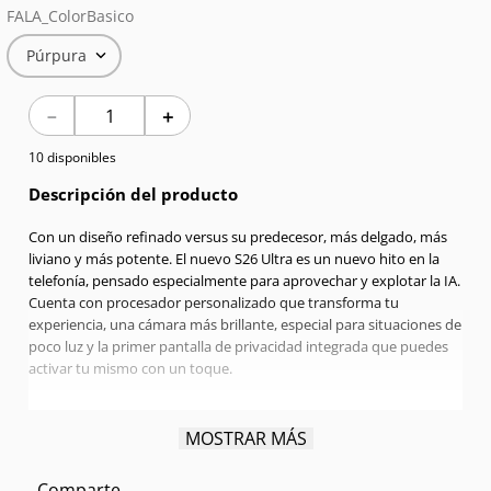
FALA_ColorBasico
7
.
Celulares
Púrpura
8
.
Iphone 15 Pro Max
－
＋
9
.
Iphone 17
10 disponibles
10
.
Audífonos
Descripción del producto
Con un diseño refinado versus su predecesor, más delgado, más
liviano y más potente. El nuevo S26 Ultra es un nuevo hito en la
telefonía, pensado especialmente para aprovechar y explotar la IA.
Cuenta con procesador personalizado que transforma tu
experiencia, una cámara más brillante, especial para situaciones de
poco luz y la primer pantalla de privacidad integrada que puedes
activar tu mismo con un toque.
Pantalla:
6.9" Quad HD+ | Dynamic Amorled 2X | 120 Hz
MOSTRAR MÁS
Procesador:
Qualcomm Snapdragon Octa-Core 4,74 GHz
RAM:
12GB
Comparte