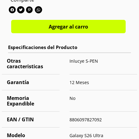
Memoria interna:
256GB
Cámara trasera:
Triple 200MP+50MP+10MP
Cámara frontal:
Single 12MP
OS:
Android 16
Agregar al carro
Otras
Inlucye S-PEN
caracteristicas
Garantía
12 Meses
Memoria
No
Expandible
EAN / GTIN
8806097827092
Modelo
Galaxy S26 Ultra