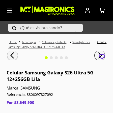
¿Qué estás buscando?
Tecnología
Celulares y Tablets
Smartphones
Celular
TÉRMINOS MÁS BUSCADOS
Samsung Galaxy S26 Ultra 5G 12+256GB Lila
1
.
Iphone
2
.
Xiaomi
Celular Samsung Galaxy S26 Ultra 5G
12+256GB Lila
3
.
Celulares Samsung
SAMSUNG
4
.
Televisores
Referencia
:
8806097827092
5
.
Red Magic
Por
$
3
.
649
.
900
6
.
S25 Ultra