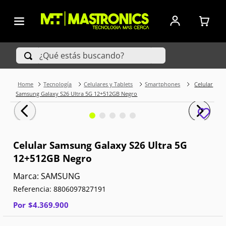
¿Qué estás buscando?
Tecnología
Celulares y Tablets
Smartphones
Celular
TÉRMINOS MÁS BUSCADOS
Samsung Galaxy S26 Ultra 5G 12+512GB Negro
1
.
Iphone
2
.
Xiaomi
Celular Samsung Galaxy S26 Ultra 5G
12+512GB Negro
3
.
Celulares Samsung
SAMSUNG
4
.
Televisores
Referencia
:
8806097827191
5
.
Red Magic
Por
$
4
.
369
.
900
6
.
S25 Ultra