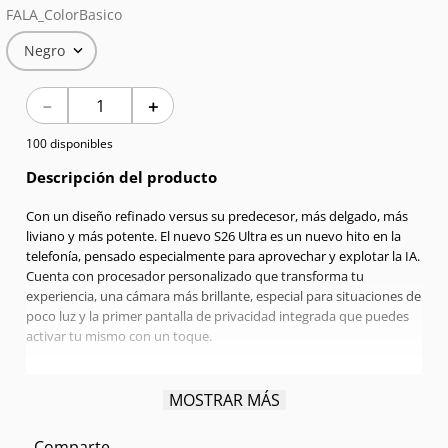
FALA_ColorBasico
7
.
Celulares
Negro
8
.
Iphone 15 Pro Max
－
＋
9
.
Iphone 17
100 disponibles
10
.
Audífonos
Descripción del producto
Con un diseño refinado versus su predecesor, más delgado, más
liviano y más potente. El nuevo S26 Ultra es un nuevo hito en la
telefonía, pensado especialmente para aprovechar y explotar la IA.
Cuenta con procesador personalizado que transforma tu
experiencia, una cámara más brillante, especial para situaciones de
poco luz y la primer pantalla de privacidad integrada que puedes
activar tu mismo con un toque.
Pantalla:
6.9" Quad HD+ | Dynamic Amorled 2X | 120 Hz
MOSTRAR MÁS
Procesador:
Qualcomm Snapdragon Octa-Core 4,74 GHz
RAM:
12GB
Comparte