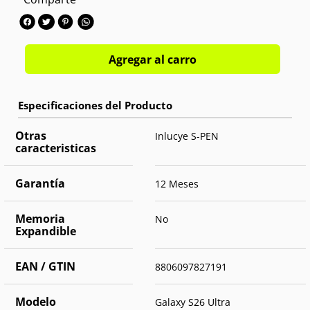
Memoria interna:
512GB
Cámara trasera:
Triple 200MP+50MP+10MP
Cámara frontal:
Single 12MP
OS:
Android 16
Agregar al carro
Otras
Inlucye S-PEN
caracteristicas
Garantía
12 Meses
Memoria
No
Expandible
EAN / GTIN
8806097827191
Modelo
Galaxy S26 Ultra