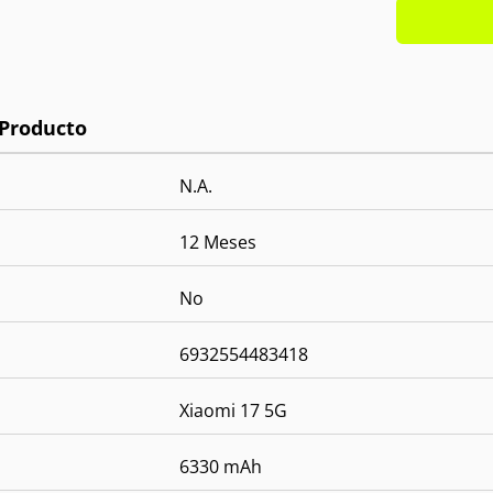
Ram:
1
Cámara
Cámara
Batería
OS:
And
N.A.
12 Meses
No
6932554483418
Xiaomi 17 5G
6330 mAh