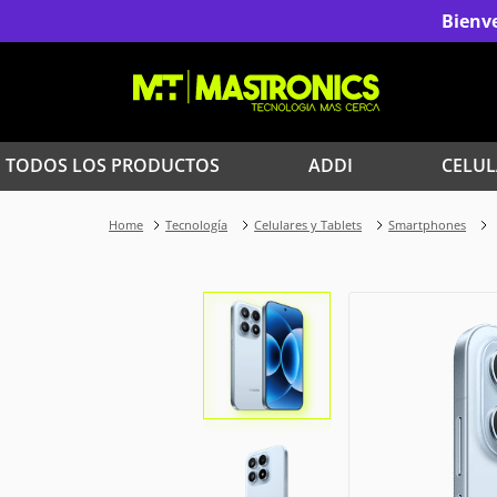
Bienve
TODOS LOS PRODUCTOS
ADDI
CELUL
1
.
Iphone
Tecnología
Celulares y Tablets
Smartphones
3
.
Celulares Samsung
5
.
Red Magic
7
.
Celulares
9
.
Iphone 17