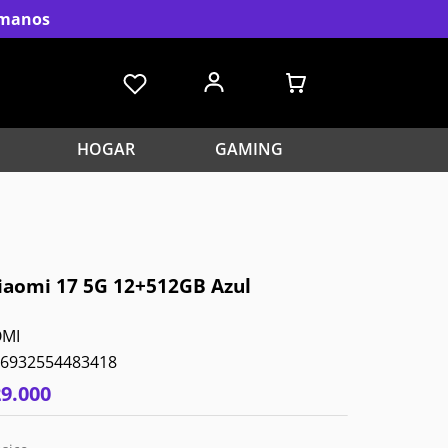
s manos
HOGAR
GAMING
Xiaomi 17 5G 12+512GB Azul
OMI
6932554483418
29
.
000