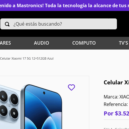
nido a Mastronics! Toda la tecnología la alcance de tu
¿Qué estás buscando?
TÉRMINOS MÁS BUSCADOS
ARES
AUDIO
COMPUTO
TV'S
2
.
Xiaomi
Celular Xiaomi 17 5G 12+512GB Azul
4
.
Televisores
Celular 
6
.
S25 Ultra
XIA
8
.
Iphone 15 Pro Max
Referencia
:
10
.
Audífonos
Por
$
3
.
5