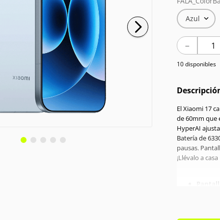
FALA_ColorBa
Azul
－
10 disponibles
Descripció
El Xiaomi 17 c
de 60mm que en
HyperAI ajusta 
Batería de 633
pausas. Pantal
¡Llévalo a casa
Pantall
Proces
GHz
Memori