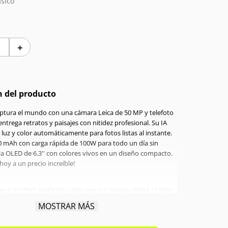
sico
＋
n del producto
aptura el mundo con una cámara Leica de 50 MP y telefoto
trega retratos y paisajes con nitidez profesional. Su IA
luz y color automáticamente para fotos listas al instante.
0 mAh con carga rápida de 100W para todo un día sin
la OLED de 6.3'' con colores vivos en un diseño compacto.
 hoy a un precio increíble!
a:
6.3" LTPO AMOLED | 68B colors | 2160Hz PWM |120Hz
ador:
Qualcomm Snapdragon 8 Elite Gen 5 Octa-core 4.6
MOSTRAR MÁS
a interna:
512GB