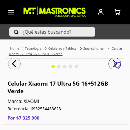
¿Qué estás buscando?
Tecnología
Celulares y Tablets
Smartphones
Celular
TÉRMINOS MÁS BUSCADOS
Xiaomi 17 Ultra 5G 16+512GB Verde
1
.
Iphone
2
.
Xiaomi
Celular Xiaomi 17 Ultra 5G 16+512GB
Verde
3
.
Celulares Samsung
XIAOMI
4
.
Televisores
Referencia
:
6932554483623
5
.
Red Magic
Por
$
7
.
325
.
900
6
.
S25 Ultra