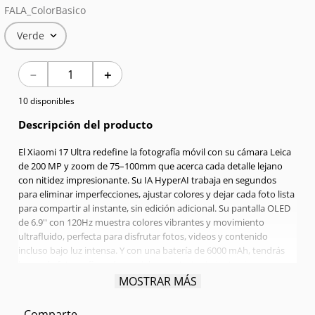
FALA_ColorBasico
7
.
Celulares
Verde
8
.
Iphone 15 Pro Max
－
＋
9
.
Iphone 17
10 disponibles
10
.
Samsung S26
Descripción del producto
El Xiaomi 17 Ultra redefine la fotografía móvil con su cámara Leica
de 200 MP y zoom de 75–100mm que acerca cada detalle lejano
con nitidez impresionante. Su IA HyperAI trabaja en segundos
para eliminar imperfecciones, ajustar colores y dejar cada foto lista
para compartir al instante, sin edición adicional. Su pantalla OLED
de 6.9'' con 120Hz muestra colores vibrantes y movimiento
ultrafluido, perfecta para disfrutar fotos, videos y contenido
incluso bajo luz intensa. Y con una batería de 6000 mAh, tendrás
horas de fotografía, redes sociales y entretenimiento sin
preocuparte por el cargador. El Xiaomi 17 Ultra es para quienes no
MOSTRAR MÁS
aceptan menos que lo mejor. ¡Adquiere el tuyo hoy con múltiples
métodos de financiación!
Comparte