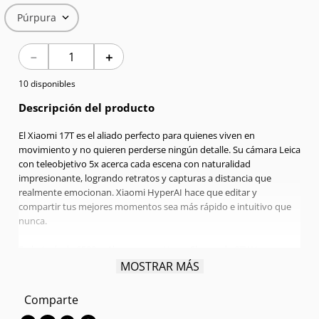
Púrpura
7
.
Celulares
－
＋
8
.
Iphone 15 Pro Max
10 disponibles
9
.
Iphone 17
Descripción del producto
10
.
Audífonos
El Xiaomi 17T es el aliado perfecto para quienes viven en
movimiento y no quieren perderse ningún detalle. Su cámara Leica
con teleobjetivo 5x acerca cada escena con naturalidad
impresionante, logrando retratos y capturas a distancia que
realmente emocionan. Xiaomi HyperAI hace que editar y
compartir tus mejores momentos sea más rápido e intuitivo que
nunca.
Su batería de 6500 mAh con carga HyperCharge de 67W te
acompaña de sol a sol sin pausas, y cuando necesitas recargar, lo
MOSTRAR MÁS
hace a una velocidad que no interrumpe tu día. Su pantalla de
6.59'' encuentra el equilibrio perfecto entre tamaño y comodidad
Comparte
para llevarlo siempre contigo sin esfuerzo. Potencia, fotografía