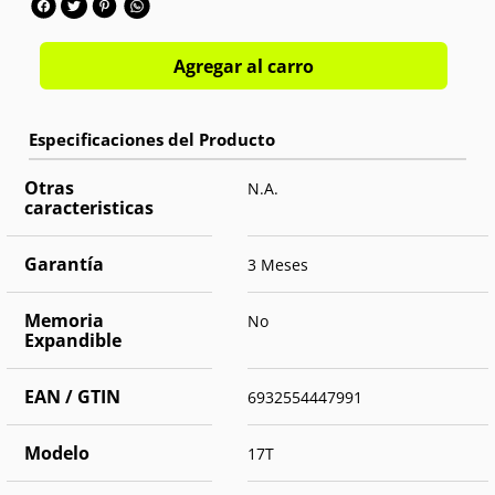
profesional y autonomía real en un solo equipo. ¡Cómpralo hoy a
cuotas sin intereses!
Agregar al carro
Pantalla:
6.59" AMOLED 68B Colores 120Hz
Procesador:
Mediatek Dimensity 8500 Ultra Octa-Core 3.4
GHz
Memoria interna:
512GB
Ram:
12GB
Otras
N.A.
Cámara trasera:
Triple 50MP+50MP+12MP
caracteristicas
Cámara frontal:
Single 32MP
Batería:
5500 mAh
OS:
Android 16
Garantía
3 Meses
Memoria
No
Expandible
EAN / GTIN
6932554447991
Modelo
17T