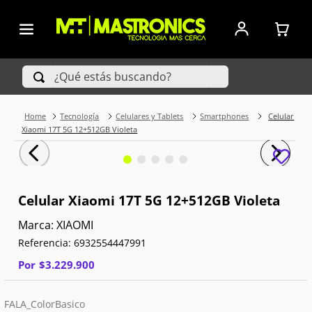
¿Qué estás buscando?
Tecnología
Celulares y Tablets
Smartphones
Celular
TÉRMINOS MÁS BUSCADOS
Xiaomi 17T 5G 12+512GB Violeta
1
.
Iphone
2
.
Xiaomi
Celular Xiaomi 17T 5G 12+512GB Violeta
3
.
Celulares Samsung
XIAOMI
Referencia
:
6932554447991
4
.
Televisores
Por
$
3
.
229
.
900
5
.
Red Magic
FALA_ColorBasico
6
.
S25 Ultra