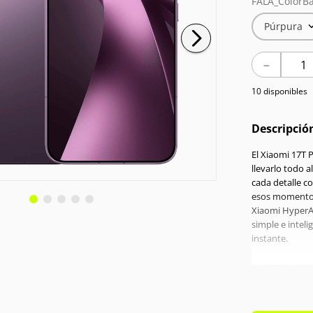
FALA_ColorBa
Púrpura
－
10 disponibles
Descripció
El Xiaomi 17T 
llevarlo todo 
cada detalle c
esos momentos
Xiaomi HyperAI
simple e inteli
instante.
Su batería de 
inalámbrica te
interrupciones
Potencia, fotog