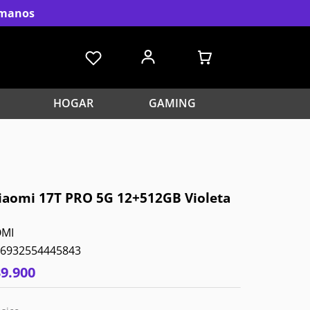
s manos
HOGAR
GAMING
Xiaomi 17T PRO 5G 12+512GB Violeta
OMI
6932554445843
39
.
900