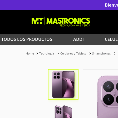
Bienve
TODOS LOS PRODUCTOS
ADDI
CELUL
1
.
Iphone
Tecnología
Celulares y Tablets
Smartphones
3
.
Celulares Samsung
5
.
Red Magic
7
.
Celulares
9
.
Iphone 17