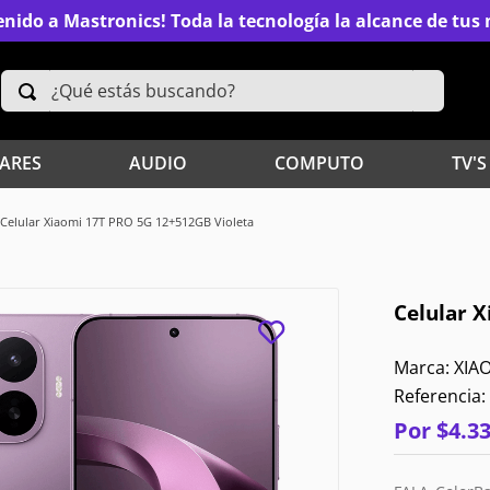
nido a Mastronics! Toda la tecnología la alcance de tu
¿Qué estás buscando?
TÉRMINOS MÁS BUSCADOS
ARES
AUDIO
COMPUTO
TV'S
2
.
Xiaomi
Celular Xiaomi 17T PRO 5G 12+512GB Violeta
4
.
Televisores
Celular 
6
.
S25 Ultra
XIA
8
.
Iphone 15 Pro Max
Referencia
:
10
.
Audífonos
Por
$
4
.
3