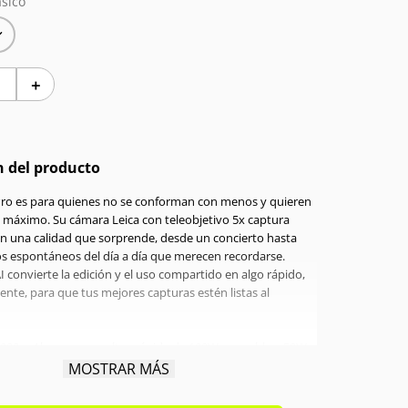
sico
＋
n del producto
Pro es para quienes no se conforman con menos y quieren
al máximo. Su cámara Leica con teleobjetivo 5x captura
on una calidad que sorprende, desde un concierto hasta
 espontáneos del día a día que merecen recordarse.
 convierte la edición y el uso compartido en algo rápido,
gente, para que tus mejores capturas estén listas al
7000 mAh con carga ultrarrápida de 100W por cable y 50W
 garantiza energía de la mañana a la noche sin
MOSTRAR MÁS
, y cuando necesitas recargar, lo hace en tiempo récord.
rafía Leica y autonomía sin igual en un solo equipo.