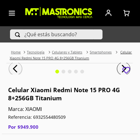
¿Qué estás buscando?
Tecnología
Celulares y Tablets
Smartphones
Celular
TÉRMINOS MÁS BUSCADOS
Xiaomi Redmi Note 15 PRO 4G 8+256GB Titanium
1
.
Iphone
2
.
Xiaomi
Celular Xiaomi Redmi Note 15 PRO 4G
8+256GB Titanium
3
.
Celulares Samsung
XIAOMI
4
.
Televisores
Referencia
:
6932554480509
5
.
Red Magic
Por
$
949
.
900
6
.
S25 Ultra