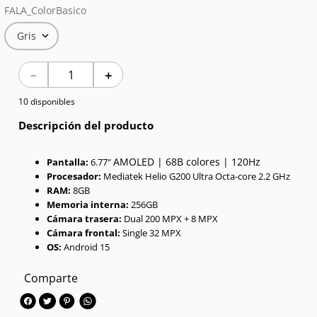
FALA_ColorBasico
7
.
Celulares
Gris
8
.
Iphone 15 Pro Max
－
＋
9
.
Iphone 17
10 disponibles
10
.
Audífonos
Descripción del producto
AMOLED | 68B colores | 120Hz
Pantalla:
6.77"
Procesador:
Mediatek Helio G200 Ultra Octa-core 2.2 GHz
RAM:
8GB
Memoria interna:
256GB
Cámara trasera:
Dual 200 MPX + 8 MPX
Cámara frontal:
Single 32 MPX
OS:
Android 15
Comparte