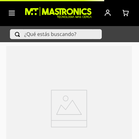
¿Qué estás buscando?
TÉRMINOS MÁS BUSCADOS
1
.
Iphone
2
.
Xiaomi
3
.
Celulares Samsung
4
.
Televisores
5
.
Red Magic
6
.
S25 Ultra