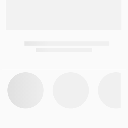
7
.
Celulares
8
.
Iphone 15 Pro Max
9
.
Iphone 17
10
.
Audífonos